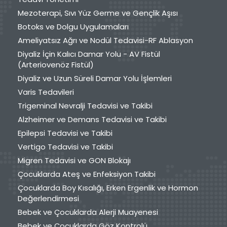
Mezoterapi, Sıvı Yüz Germe ve Gençlik Aşısı
Botoks ve Dolgu Uygulamaları
Ameliyatsız Ağrı ve Nodül Tedavisi-RF Ablasyon
Diyaliz İçin Kalıcı Damar Yolu - AV Fistül
(Arteriovenöz Fistül)
Diyaliz ve Uzun Süreli Damar Yolu İşlemleri
Varis Tedavileri
Trigeminal Nevralji Tedavisi ve Takibi
Alzheimer ve Demans Tedavisi ve Takibi
Epilepsi Tedavisi ve Takibi
Vertigo Tedavisi ve Takibi
Migren Tedavisi ve GON Blokajı
Çocuklarda Ateş ve Enfeksiyon Takibi
Çocuklarda Boy Kısalığı, Erken Ergenlik ve Hormon
Değerlendirmesi
Bebek ve Çocuklarda Alerji Muayenesi
Bebek ve Çocuklarda Göz Kontrolü