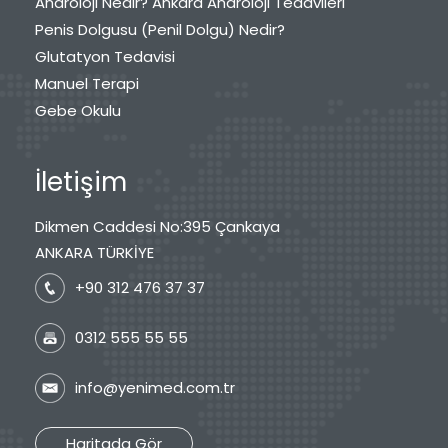
Androloji Nedir? Ankara Androloji Tedavileri
Penis Dolgusu (Penil Dolgu) Nedir?
Glutatyon Tedavisi
Manuel Terapi
Gebe Okulu
İletişim
Dikmen Caddesi No:395 Çankaya
ANKARA TÜRKİYE
+90 312 476 37 37
0312 555 55 55
info@yenimed.com.tr
Haritada Gör