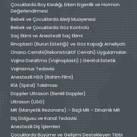
Çocuklarda Boy Kısalığı, Erken Ergenlik ve Hormon
Değerlendirmesi
Bebek ve Çocuklarda Alerji Muayenesi
Bebek ve Çocuklarda Göz Kontrolü
Saç Ekimi ve Anestezili Saç Ekimi
Rinoplasti (Burun Estetiği) ve Göz Kapağı Ameliyatı
Onarıcı Cerrahi(Rekonstrüktif Cerrahi) Uygulamaları
Vajina Daraltma (Vajinoplasti) | Genital Estetik
Vajinismus Tedavisi
Anestezili HSG (Rahim Filmi)
RİA (Spiral) Takılması
Doppler Ultrason (Renkli Doppler)
Ultrason (USG)
MR (Manyetik Rezonans) – İlaçlı MR – Dinamik MR
Diş Dolgusu ve Kanal Tedavisi
Anestezili Diş İşlemleri
Çocuklarda Büyüme ve Gelişimi Destekleyen Tıbbi