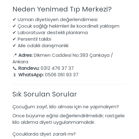
Neden Yenimed Tıp Merkezi?
✔ Uzman diyetisyen değerlendirmesi
✔ Çocuk sağlığı hekimleri ile koordineli yaklaşım
✔ Laboratuvar destekli planlama
✔ Persentil takibi
✔ Aile odaklı danışmanlık
📍
Adres:
Dikmen Caddesi No:393 Çankaya /
Ankara
📞
Randevu:
0312 476 37 37
📱
WhatsApp:
0506 061 93 37
Sık Sorulan Sorular
Çocuğum zayıf, kilo alması için ne yapmalıyım?
Önce büyüme eğrisi değerlendirilmelidir; rastgele
kilo aldırma diyeti uygulanmamalıdır.
Çocuklarda diyet zararlı mı?