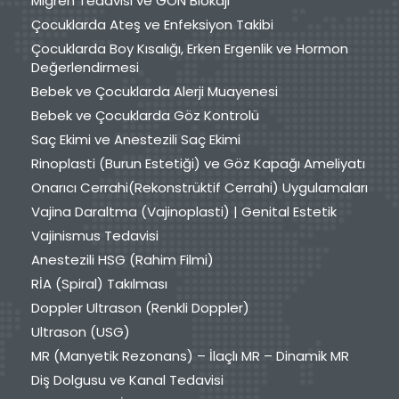
Migren Tedavisi ve GON Blokajı
Çocuklarda Ateş ve Enfeksiyon Takibi
Çocuklarda Boy Kısalığı, Erken Ergenlik ve Hormon
Değerlendirmesi
Bebek ve Çocuklarda Alerji Muayenesi
Bebek ve Çocuklarda Göz Kontrolü
Saç Ekimi ve Anestezili Saç Ekimi
Rinoplasti (Burun Estetiği) ve Göz Kapağı Ameliyatı
Onarıcı Cerrahi(Rekonstrüktif Cerrahi) Uygulamaları
Vajina Daraltma (Vajinoplasti) | Genital Estetik
Vajinismus Tedavisi
Anestezili HSG (Rahim Filmi)
RİA (Spiral) Takılması
Doppler Ultrason (Renkli Doppler)
Ultrason (USG)
MR (Manyetik Rezonans) – İlaçlı MR – Dinamik MR
Diş Dolgusu ve Kanal Tedavisi