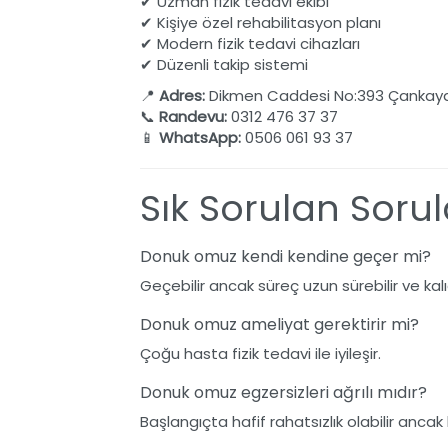
✔ Uzman fizik tedavi ekibi
✔ Kişiye özel rehabilitasyon planı
✔ Modern fizik tedavi cihazları
✔ Düzenli takip sistemi
📍
Adres:
Dikmen Caddesi No:393 Çankaya
📞
Randevu:
0312 476 37 37
📱
WhatsApp:
0506 061 93 37
Sık Sorulan Sorul
Donuk omuz kendi kendine geçer mi?
Geçebilir ancak süreç uzun sürebilir ve kalıcı
Donuk omuz ameliyat gerektirir mi?
Çoğu hasta fizik tedavi ile iyileşir.
Donuk omuz egzersizleri ağrılı mıdır?
Başlangıçta hafif rahatsızlık olabilir ancak k