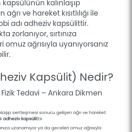
kapsülünün kalınlaşıp
ağrı ve hareket kısıtlılığı ile
bbi adı adheziv kapsülittir.
a zorlanıyor, sırtınıza
i omuz ağrısıyla uyanıyorsanız
lir.
eziv Kapsülit) Nedir?
e Fizik Tedavi – Ankara Dikmen
nlaşıp sertleşmesi sonucu gelişen ağrı ve hareket
dı
adheziv kapsülit
tir.
rtınıza uzanamıyor ya da geceleri omuz ağrısıyla