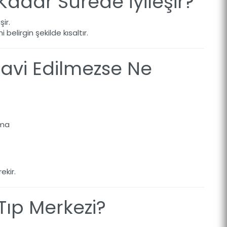
dar Sürede İyileşir?
ir.
 belirgin şekilde kısaltır.
vi Edilmezse Ne
nma
ekir.
ıp Merkezi?