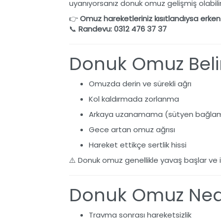
uyanıyorsanız donuk omuz gelişmiş olabilir
👉
Omuz hareketleriniz kısıtlandıysa erken 
📞
Randevu: 0312 476 37 37
Donuk Omuz Belirt
Omuzda derin ve sürekli ağrı
Kol kaldırmada zorlanma
Arkaya uzanamama (sütyen bağlam
Gece artan omuz ağrısı
Hareket ettikçe sertlik hissi
⚠️ Donuk omuz genellikle yavaş başlar ve il
Donuk Omuz Ned
Travma sonrası hareketsizlik