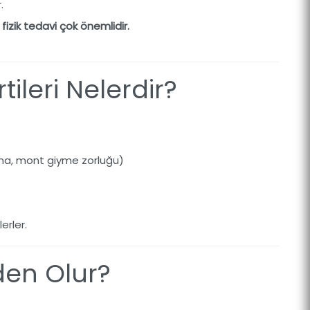
.
fizik tedavi çok önemlidir.
ileri Nelerdir?
a, mont giyme zorluğu)
erler.
en Olur?