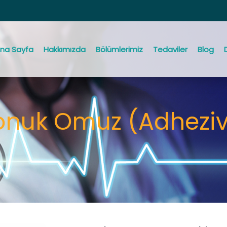
na Sayfa
Hakkımızda
Bölümlerimiz
Tedaviler
Blog
nuk Omuz (Adheziv 