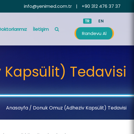
info@yenimed.com.tr
|
+90 312 476 37 37
TR
EN
Doktorlarımız
İletişim
Randevu Al
Kapsülit) Tedavisi
Anasayfa
/ Donuk Omuz (Adheziv Kapsülit) Tedavisi