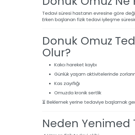
Donuk Omuz Ne Ka
Tedavi süresi hastanın evresine göre değiş
Erken başlanan fizik tedavi iyileşme süresini
Donuk Omuz Teda
Olur?
Kalıcı hareket kaybı
Günlük yaşam aktivitelerinde zorla
Kas zayıflığı
Omuzda kronik sertlik
⏳ Beklemek yerine tedaviye başlamak ger
Neden Yenimed T