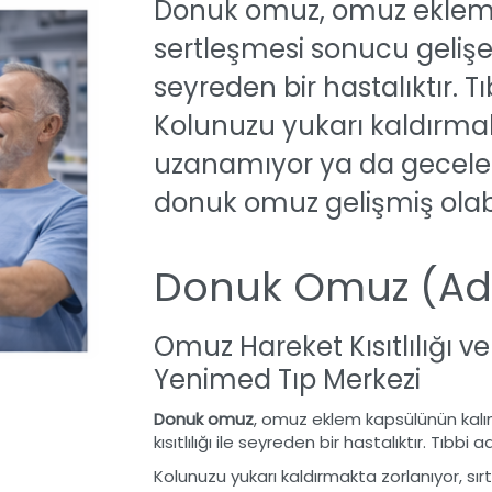
Donuk omuz, omuz eklem 
sertleşmesi sonucu gelişen 
seyreden bir hastalıktır. Tı
Kolunuzu yukarı kaldırmakt
uzanamıyor ya da geceler
donuk omuz gelişmiş olabi
Donuk Omuz (Adh
Omuz Hareket Kısıtlılığı v
Yenimed Tıp Merkezi
Donuk omuz
, omuz eklem kapsülünün kalı
kısıtlılığı ile seyreden bir hastalıktır. Tıbbi a
Kolunuzu yukarı kaldırmakta zorlanıyor, sı