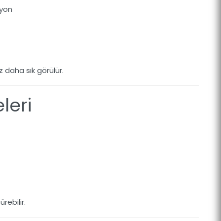
syon
 daha sık görülür.
leri
rebilir.