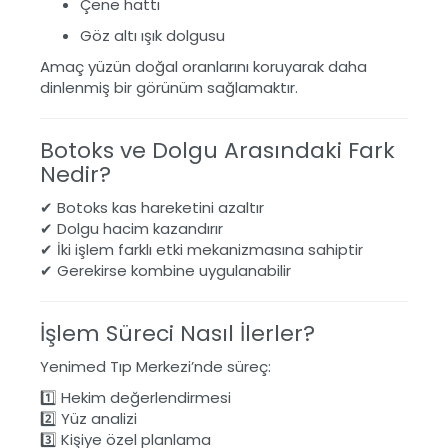
Çene hattı
Göz altı ışık dolgusu
Amaç yüzün doğal oranlarını koruyarak daha
dinlenmiş bir görünüm sağlamaktır.
Botoks ve Dolgu Arasındaki Fark
Nedir?
✔ Botoks kas hareketini azaltır
✔ Dolgu hacim kazandırır
✔ İki işlem farklı etki mekanizmasına sahiptir
✔ Gerekirse kombine uygulanabilir
İşlem Süreci Nasıl İlerler?
Yenimed Tıp Merkezi’nde süreç:
1️⃣ Hekim değerlendirmesi
2️⃣ Yüz analizi
3️⃣ Kişiye özel planlama