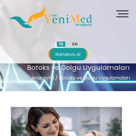
TR
EN
Randevu Al
Botoks ve Dolgu Uygulamaları
Anasayfa
/ Botoks ve Dolgu Uygulamaları