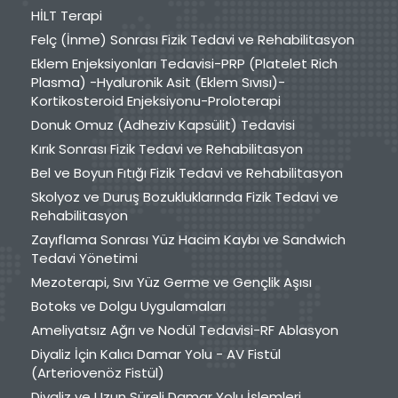
HİLT Terapi
Felç (İnme) Sonrası Fizik Tedavi ve Rehabilitasyon
Eklem Enjeksiyonları Tedavisi-PRP (Platelet Rich
Plasma) -Hyaluronik Asit (Eklem Sıvısı)-
Kortikosteroid Enjeksiyonu-Proloterapi
Donuk Omuz (Adheziv Kapsülit) Tedavisi
Kırık Sonrası Fizik Tedavi ve Rehabilitasyon
Bel ve Boyun Fıtığı Fizik Tedavi ve Rehabilitasyon
Skolyoz ve Duruş Bozukluklarında Fizik Tedavi ve
Rehabilitasyon
Zayıflama Sonrası Yüz Hacim Kaybı ve Sandwich
Tedavi Yönetimi
Mezoterapi, Sıvı Yüz Germe ve Gençlik Aşısı
Botoks ve Dolgu Uygulamaları
Ameliyatsız Ağrı ve Nodül Tedavisi-RF Ablasyon
Diyaliz İçin Kalıcı Damar Yolu - AV Fistül
(Arteriovenöz Fistül)
Diyaliz ve Uzun Süreli Damar Yolu İşlemleri