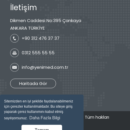
İletişim
Dikmen Caddesi No:395 Çankaya
ANKARA TÜRKİYE
+90 312 476 37 37
0312 555 55 55
info@yenimed.com.tr
Haritada Gör
Sitemizden en iyi şekilde faydalanabilmeniz
için çerezler kullanılmaktadır. Bu siteye giriş
yaparak çerez kullanımını kabul etmiş
2026 © Özel Yenimed Tıp Merkezi / Tüm hakları
Daha Fazla Bilgi
sayılıyorsunuz.
saklıdır.
Tamam