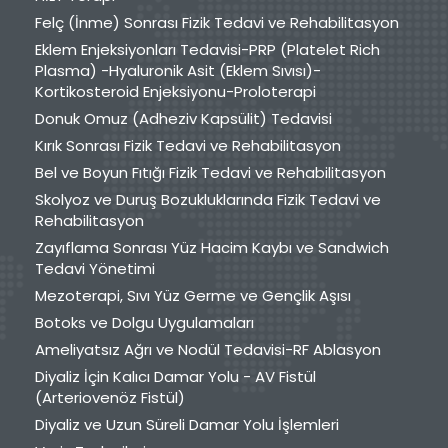
Felç (İnme) Sonrası Fizik Tedavi ve Rehabilitasyon
Eklem Enjeksiyonları Tedavisi-PRP (Platelet Rich
Plasma) -Hyaluronik Asit (Eklem Sıvısı)-
Kortikosteroid Enjeksiyonu-Proloterapi
Donuk Omuz (Adheziv Kapsülit) Tedavisi
Kırık Sonrası Fizik Tedavi ve Rehabilitasyon
Bel ve Boyun Fıtığı Fizik Tedavi ve Rehabilitasyon
Skolyoz ve Duruş Bozukluklarında Fizik Tedavi ve
Rehabilitasyon
Zayıflama Sonrası Yüz Hacim Kaybı ve Sandwich
Tedavi Yönetimi
Mezoterapi, Sıvı Yüz Germe ve Gençlik Aşısı
Botoks ve Dolgu Uygulamaları
Ameliyatsız Ağrı ve Nodül Tedavisi-RF Ablasyon
Diyaliz İçin Kalıcı Damar Yolu - AV Fistül
(Arteriovenöz Fistül)
Diyaliz ve Uzun Süreli Damar Yolu İşlemleri