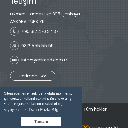
İletişim
Dikmen Caddesi No:395 Çankaya
ANKARA TÜRKİYE
+90 312 476 37 37
0312 555 55 55
info@yenimed.com.tr
Haritada Gör
Sitemizden en iyi şekilde faydalanabilmeniz
için çerezler kullanılmaktadır. Bu siteye giriş
yaparak çerez kullanımını kabul etmiş
2026 © Özel Yenimed Tıp Merkezi / Tüm hakları
Daha Fazla Bilgi
sayılıyorsunuz.
saklıdır.
Tamam