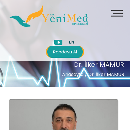
TR
EN
Randevu Al
Dr. İlker MAMUR
Anasayfa
/ Dr. İlker MAMUR