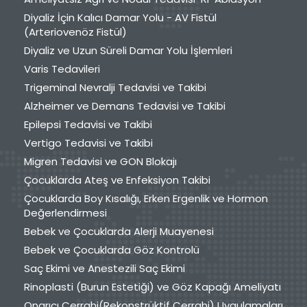
Diyaliz İçin Kalıcı Damar Yolu - AV Fistül
(Arteriovenöz Fistül)
Diyaliz ve Uzun Süreli Damar Yolu İşlemleri
Varis Tedavileri
Trigeminal Nevralji Tedavisi ve Takibi
Alzheimer ve Demans Tedavisi ve Takibi
Epilepsi Tedavisi ve Takibi
Vertigo Tedavisi ve Takibi
Migren Tedavisi ve GON Blokajı
Çocuklarda Ateş ve Enfeksiyon Takibi
Çocuklarda Boy Kısalığı, Erken Ergenlik ve Hormon
Değerlendirmesi
Bebek ve Çocuklarda Alerji Muayenesi
Bebek ve Çocuklarda Göz Kontrolü
Saç Ekimi ve Anestezili Saç Ekimi
Rinoplasti (Burun Estetiği) ve Göz Kapağı Ameliyatı
Onarıcı Cerrahi(Rekonstrüktif Cerrahi) Uygulamaları