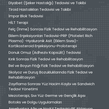
Diyabet (Şeker Hastalığı) Tedavisi ve Takibi
Tiroid Hastalıkları Tedavisi ve Takibi
İmpar Blok Tedavisi
HİLT Terapi
Felç (İnme) Sonrası Fizik Tedavi ve Rehabilitasyon
Eklem Enjeksiyonları Tedavisi-PRP (Platelet Rich
Plasma) -Hyaluronik Asit (Eklem Sıvısı)-
Kortikosteroid Enjeksiyonu-Proloterapi
Donuk Omuz (Adheziv Kapsülit) Tedavisi
Kırık Sonrası Fizik Tedavi ve Rehabilitasyon
Bel ve Boyun Fıtığı Fizik Tedavi ve Rehabilitasyon
Skolyoz ve Duruş Bozukluklarında Fizik Tedavi ve
Rehabilitasyon
Zayıflama Sonrası Yüz Hacim Kaybı ve Sandwich
Tedavi Yönetimi
Mezoterapi, Sıvı Yüz Germe ve Gençlik Aşısı
Botoks ve Dolgu Uygulamaları
Ameliyatsız Ağrı ve Nodül Tedavisi-RF Ablasyon