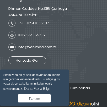
Dikmen Caddesi No:395 Çankaya
ANKARA TÜRKİYE
+90 312 476 37 37
0312 555 55 55
info@yenimed.com.tr
Haritada Gör
Sitemizden en iyi şekilde faydalanabilmeniz
için çerezler kullanılmaktadır. Bu siteye giriş
yaparak çerez kullanımını kabul etmiş
2026 © Özel Yenimed Tıp Merkezi / Tüm hakları
Daha Fazla Bilgi
sayılıyorsunuz.
saklıdır.
Tamam