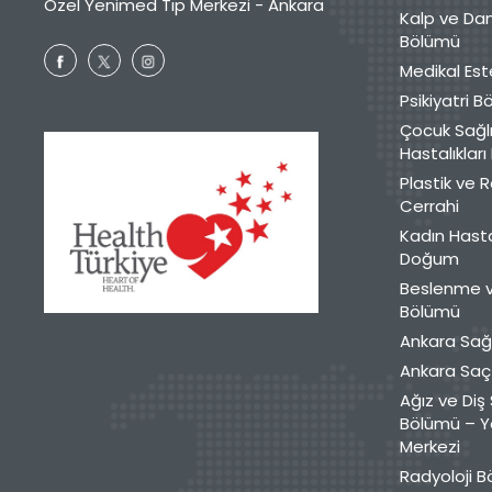
Özel Yenimed Tıp Merkezi - Ankara
Kalp ve Da
Bölümü
Medikal Est
Psikiyatri 
Çocuk Sağlı
Hastalıklar
Plastik ve 
Cerrahi
Kadın Hasta
Doğum
Beslenme v
Bölümü
Ankara Sağ
Ankara Saç 
Ağız ve Diş 
Bölümü – Y
Merkezi
Radyoloji 