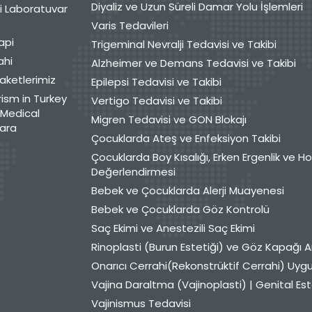
Diyaliz ve Uzun Süreli Damar Yolu İşlemleri
i Laboratuvar
Varis Tedavileri
api
Trigeminal Nevralji Tedavisi ve Takibi
ahi
Alzheimer ve Demans Tedavisi ve Takibi
aketlerimiz
Epilepsi Tedavisi ve Takibi
ism in Turkey
Vertigo Tedavisi ve Takibi
Medical
Migren Tedavisi ve GON Blokajı
ara
Çocuklarda Ateş ve Enfeksiyon Takibi
Çocuklarda Boy Kısalığı, Erken Ergenlik ve 
Değerlendirmesi
Bebek ve Çocuklarda Alerji Muayenesi
Bebek ve Çocuklarda Göz Kontrolü
Saç Ekimi ve Anestezili Saç Ekimi
Rinoplasti (Burun Estetiği) ve Göz Kapağı A
Onarıcı Cerrahi(Rekonstrüktif Cerrahi) Uyg
Vajina Daraltma (Vajinoplasti) | Genital Est
Vajinismus Tedavisi