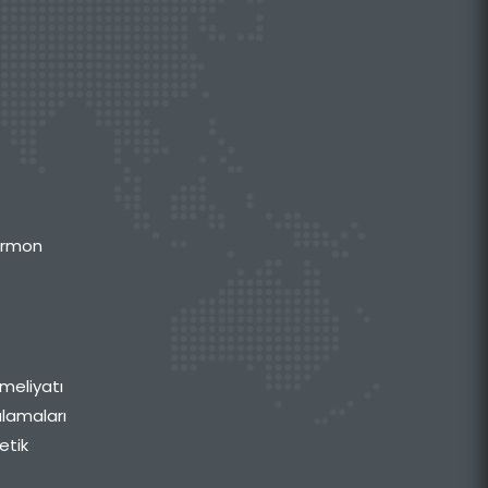
Hormon
meliyatı
ulamaları
etik