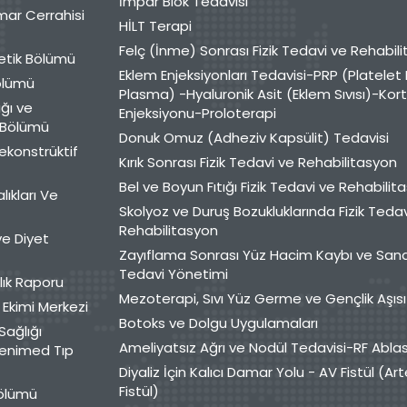
İmpar Blok Tedavisi
mar Cerrahisi
HİLT Terapi
Felç (İnme) Sonrası Fizik Tedavi ve Rehabil
etik Bölümü
Eklem Enjeksiyonları Tedavisi-PRP (Platelet 
Bölümü
Plasma) -Hyaluronik Asit (Eklem Sıvısı)-Kor
ğı ve
Enjeksiyonu-Proloterapi
ı Bölümü
Donuk Omuz (Adheziv Kapsülit) Tedavisi
Rekonstrüktif
Kırık Sonrası Fizik Tedavi ve Rehabilitasyon
Bel ve Boyun Fıtığı Fizik Tedavi ve Rehabilit
lıkları Ve
Skolyoz ve Duruş Bozukluklarında Fizik Teda
Rehabilitasyon
e Diyet
Zayıflama Sonrası Yüz Hacim Kaybı ve San
Tedavi Yönetimi
lık Raporu
Mezoterapi, Sıvı Yüz Germe ve Gençlik Aşısı
Ekimi Merkezi
Botoks ve Dolgu Uygulamaları
Sağlığı
Ameliyatsız Ağrı ve Nodül Tedavisi-RF Abla
enimed Tıp
Diyaliz İçin Kalıcı Damar Yolu - AV Fistül (A
Fistül)
Bölümü