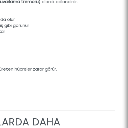
p yuvarlama tremoru)
olarak adlandırılır.
da olur
ş gibi görünür
kar
reten hücreler zarar görür.
LARDA DAHA