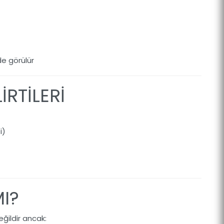
r
de görülür
İRTİLERİ
i)
MI?
ğildir ancak: