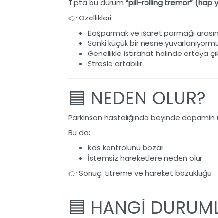
Tıpta bu durum
“pill-rolling tremor” (ha
👉 Özellikleri:
Başparmak ve işaret parmağı arasın
Sanki küçük bir nesne yuvarlanıyormu
Genellikle istirahat halinde ortaya çı
Stresle artabilir
🟦 NEDEN OLUR?
Parkinson hastalığında beyinde dopamin ü
Bu da:
Kas kontrolünü bozar
İstemsiz hareketlere neden olur
👉 Sonuç: titreme ve hareket bozukluğu
🟦 HANGİ DURUM