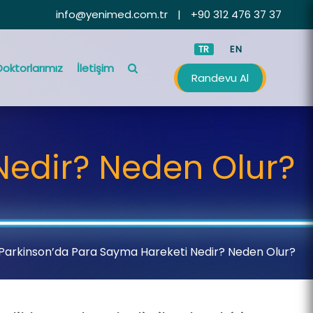
info@yenimed.com.tr
|
+90 312 476 37 37
TR
EN
Doktorlarımız
İletişim
Randevu Al
Nedir? Neden Olur?
Parkinson’da Para Sayma Hareketi Nedir? Neden Olur?