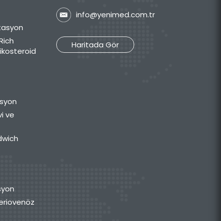
info@yenimed.com.tr
itasyon
Rich
Haritada Gör
tikosteroid
asyon
vi ve
dwich
syon
rteriovenöz