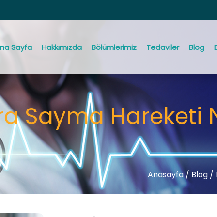
na Sayfa
Hakkımızda
Bölümlerimiz
Tedaviler
Blog
ra Sayma Hareketi 
Anasayfa
/
Blog /