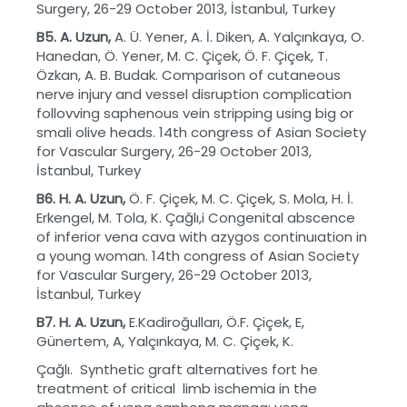
Surgery, 26-29 October 2013, İstanbul, Turkey
B5. A. Uzun,
A. Ü. Yener, A. İ. Diken, A. Yalçınkaya, O.
Hanedan, Ö. Yener, M. C. Çiçek, Ö. F. Çiçek, T.
Özkan, A. B. Budak. Comparison of cutaneous
nerve injury and vessel disruption complication
follovving saphenous vein stripping using big or
smali olive heads. 14th congress of Asian Society
for Vascular Surgery, 26-29 October 2013,
İstanbul, Turkey
B6. H. A. Uzun,
Ö. F. Çiçek, M. C. Çiçek, S. Mola, H. İ.
Erkengel, M. Tola, K. Çağlı,i Congenital abscence
of inferior vena cava with azygos continuıation in
a young woman. 14th congress of Asian Society
for Vascular Surgery, 26-29 October 2013,
İstanbul, Turkey
B7.
H. A. Uzun,
E.Kadiroğulları, Ö.F. Çiçek, E,
Günertem, A, Yalçınkaya, M. C. Çiçek, K.
Çağlı. Synthetic graft alternatives fort he
treatment of critical limb ischemia in the