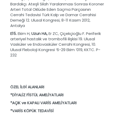
Bardakçı. Ateşli Silah Yaralanması Sonrası Koroner
Arteri Total Oklüde Eden Saçma Parçasının
Cerrahi Tedavisi Türk Kalp ve Damar Cerrahisi
Derneği 12. Ulusal Kongresi, 8-11 Kasım 2012,
Antalya
E15.
Ekim H,
Uzun HA,
Er ZC, Çiçekçioğlu F. Periferik
arteriyel hastalık ve trombofili ilişkisi 19. Ulusal
Vasküler ve Endovasküler Cerrahi Kongresi, 10.
Ulusal Fleboloji Kongresi ‘6-29 Ekim ‘019, KKTC. P-
232
ÖZEL İLGİ ALANLARI
*DİYALİZ FİSTÜL AMELİYATLARI
*AÇIK ve KAPALI VARİS AMELİYATLARI
*VARİS KÖPÜK TEDAVİSİ