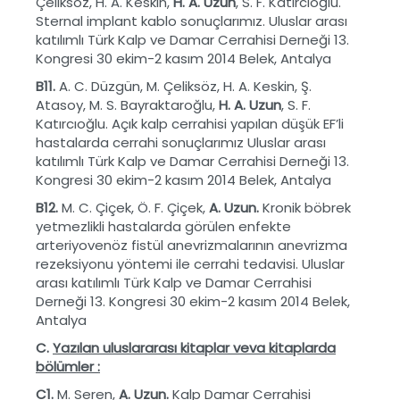
Çeliksöz, H. A. Keskin,
H. A. Uzun
, S. F. Katırcıoğlu.
Sternal implant kablo sonuçlarımız. Uluslar arası
katılımlı Türk Kalp ve Damar Cerrahisi Derneği 13.
Kongresi 30 ekim-2 kasım 2014 Belek, Antalya
B11.
A. C. Düzgün, M. Çeliksöz, H. A. Keskin, Ş.
Atasoy, M. S. Bayraktaroğlu,
H. A. Uzun
, S. F.
Katırcıoğlu. Açık kalp cerrahisi yapılan düşük EF’li
hastalarda cerrahi sonuçlarımız Uluslar arası
katılımlı Türk Kalp ve Damar Cerrahisi Derneği 13.
Kongresi 30 ekim-2 kasım 2014 Belek, Antalya
B12.
M. C. Çiçek, Ö. F. Çiçek,
A. Uzun.
Kronik böbrek
yetmezlikli hastalarda görülen enfekte
arteriyovenöz fistül anevrizmalarının anevrizma
rezeksiyonu yöntemi ile cerrahi tedavisi. Uluslar
arası katılımlı Türk Kalp ve Damar Cerrahisi
Derneği 13. Kongresi 30 ekim-2 kasım 2014 Belek,
Antalya
C.
Yaz
ı
lan uluslararas
ı
kitaplar veva kitaplarda
b
ö
l
ü
mler :
C1.
M. Seren,
A. Uzun.
Kalp Damar Cerrahisi