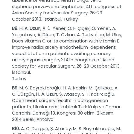
absence of vena saphena manga: vena
saphena parva-vena cephalice. 14th congress of
Asian Society for Vascular Surgery, 26-29
October 2013, İstanbul, Turkey
B8. H. A. Uzun,
A. Ü. Yener, Ö. F. Çiçek, Ö. Yener, A.
Yalçınkaya, A. Diken, T. Özkan, A. Türkvatan, M. Ulaş,
Does vitamin C or its combination with vitamin E
improve radial artery endothelium-dependent
vasodilatation in patients awaiting coronary
artery bypass surgery? 14th congress of Asian
Society for Vascular Surgery, 26-29 October 2013,
İstanbul,
Tu
B9.
M. S. Bayraktaroğlu, H. A. Keskin, M. Çeliksöz, A.
C. Düzgün,
H. A. Uzun
, Ş. Atasoy, S. F. Katırcıoğlu.
Open heart surgery results in octogenerian
patients. Uluslar arası katılımlı Türk Kalp ve Damar
Cerrahisi Derneği 13. Kongresi 30 ekim-2 kasım
2014 Belek, Antalya
B10.
A. C. Düzgün, Ş. Atasoy, M. S. Bayraktaroğlu, M.