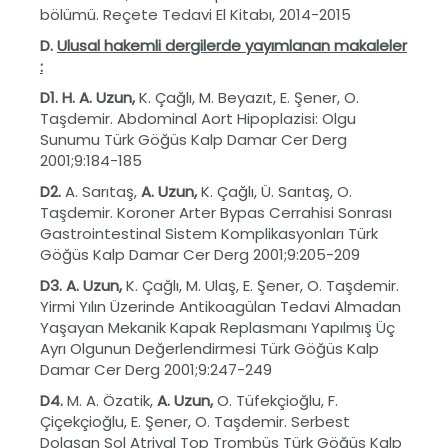
bölümü. Reçete Tedavi El Kitabı, 2014-2015
D.
Ulusal hakemli dergilerde yay
ı
mlanan
makaleler
:
D
1
. H. A. Uzun,
K. Çağlı, M. Beyazıt, E. Şener, O.
Taşdemir. Abdominal Aort Hipoplazisi: Olgu
Sunumu Türk Göğüs Kalp Damar Cer Derg
2001;9:184-185
D2.
A. Sarıtaş,
A. Uzun,
K. Çağlı, Ü. Sarıtaş, O.
Taşdemir. Koroner Arter Bypas Cerrahisi Sonrası
Gastrointestinal Sistem Komplikasyonları Türk
Göğüs Kalp Damar Cer Derg 2001;9:205-209
D3. A. Uzun,
K. Çağlı, M. Ulaş, E. Şener, O. Taşdemir.
Yirmi Yılın Üzerinde Antikoagülan Tedavi Almadan
Yaşayan Mekanik Kapak Replasmanı Yapılmış Üç
Ayrı Olgunun Değerlendirmesi Türk Göğüs Kalp
Damar Cer Derg 2001;9:247-249
D4.
M. A. Özatik,
A. Uzun,
O. Tüfekçioğlu, F.
Çiçekçioğlu, E. Şener, O. Taşdemir. Serbest
Dolaşan Sol Atriyal Top Trombüs Türk Göğüs Kalp