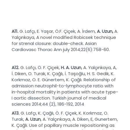
A11.
G. Lafçı, E. Yaşar, Ö.F. Çiçek, A. İrdem,
A. Uzun,
A.
Yalçınkaya, A novel modified Robicsek technique
for strenal closure: double-check. Asian
Cardiovasc Thorac Ann july 2014;22(6):758-60
.
A12.
G. Lafçı, Ö. F. Çiçek,
H. A. Uzun
, A. Yalçınkaya, A,
İ. Diken, O. Turak, K. Çağlı, İ. Taşoğlu, H. S. Gedik, K.
Korkmaz, O. E. Günertem, K. Çağlı. Relationship of
admission neutrophil-to-lymphocyte ratio with
in-hospital mortality in patients with acute type-
I aortic dissection. Turkish journal of medical
sciences 2014;44 (2), 186-192, 2014
A13.
G. Lafçı, K. Çağlı, Ö. F. Çiçek, K. Korkmaz, O.
Turak,
A. Uzun
, A. Yalçınkaya, A. Diken, E, Gunertem,
K. Çağlı. Use of papillary muscle repositioning as