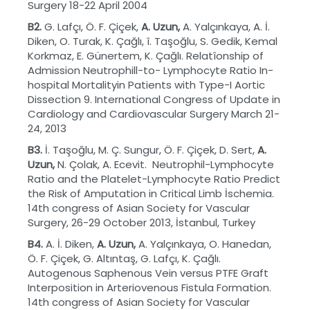
Surgery 18-22 April 2004
B2.
G. Lafçı, Ö. F. Çiçek,
A. Uzun,
A. Yalçınkaya, A. İ.
Diken, O. Turak, K. Çağlı, î. Taşoğlu, S. Gedik, Kemal
Korkmaz, E. Günertem, K. Çağlı. Relatîonship of
Admission Neutrophill-to- Lymphocyte Ratio In-
hospital Mortalityin Patients with Type-I Aortic
Dissection 9. International Congress of Update in
Cardiology and Cardiovascular Surgery March 21-
24, 2013
B3.
İ. Taşoğlu, M. Ç. Sungur, Ö. F. Çiçek, D. Sert,
A.
Uzun,
N. Çolak, A. Ecevit. Neutrophil-Lymphocyte
Ratio and the Platelet-Lymphocyte Ratio Predict
the Risk of Amputation in Critical Limb İschemia.
14th congress of Asian Society for Vascular
Surgery, 26-29 October 2013, İstanbul, Turkey
B4.
A. İ. Diken,
A. Uzun,
A. Yalçınkaya, O. Hanedan,
Ö. F. Çiçek, G. Altıntaş, G. Lafçı, K. Çağlı.
Autogenous Saphenous Vein versus PTFE Graft
Interposition in Arteriovenous Fistula Formation.
14th congress of Asian Society for Vascular