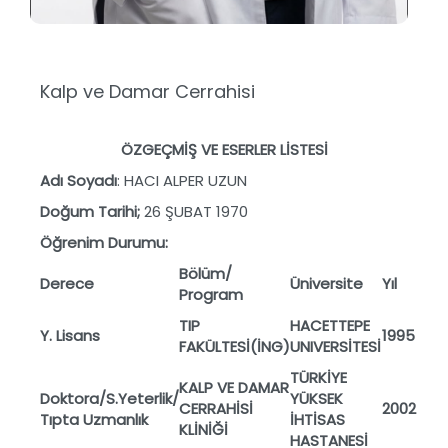
Kalp ve Damar Cerrahisi
ÖZGEÇMİŞ
VE ESERLER LİSTESİ
Ad
ı
Soyad
ı
: HACI ALPER UZUN
Do
ğ
um Tarihi;
26 ŞUBAT 1970
Öğ
renim Durumu:
B
ö
l
ü
m/
Derece
Ü
niversite
Yıl
Program
TIP
HACETTEPE
Y. Lisans
1995
FAK
Ü
LTES
İ
(
İ
NG)
UNIVERS
İ
TESİ
T
Ü
RK
İ
YE
KALP VE DAMAR
Doktora/S.Yeterlik/
Y
Ü
KSEK
CERRAH
İ
S
İ
2002
T
ı
pta Uzmanl
ı
k
İ
HT
İ
SAS
KL
İ
N
İĞİ
HASTANES
İ