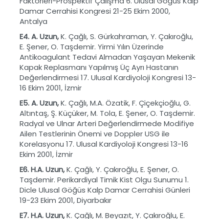
Faktörleri-Prospektif Çalışma 6. Ulusal Göğüs Kalp
Damar Cerrahisi Kongresi 21-25 Ekim 2000,
Antalya
E4.
A.
Uzun,
K. Çağlı, S. Gürkahraman, Y. Çakıroğlu,
E. Şener, O. Taşdemir. Yirmi Yılın Üzerinde
Antikoagulant Tedavi Almadan Yaşayan Mekenik
Kapak Replasmanı Yapılmış Üç Ayrı Hastanın
Değerlendirmesi 17. Ulusal Kardiyoloji Kongresi 13-
16 Ekim 2001, İzmir
E5. A. Uzun,
K. Çağlı, M.A. Özatik, F. Çiçekçioğlu, G.
Altıntaş, Ş. Küçüker, M. Tola, E. Şener, O. Taşdemir.
Radyal ve Ulnar Arteri Değerlendirmede Modifiye
Ailen Testlerinin Önemi ve Doppler USG ile
Korelasyonu 17. Ulusal Kardiyoloji Kongresi 13-16
Ekim 2001, İzmir
E6.
H.A. Uzun,
K. Çağlı, Y. Çakıroğlu, E. Şener, O.
Taşdemir. Perikardiyal Timik Kist Olgu Sunumu 1.
Dicle Ulusal Göğüs Kalp Damar Cerrahisi Günleri
19-23 Ekim 2001, Diyarbakır
E7.
H.A. Uzun,
K. Çağlı, M. Beyazıt, Y. Çakıroğlu, E.