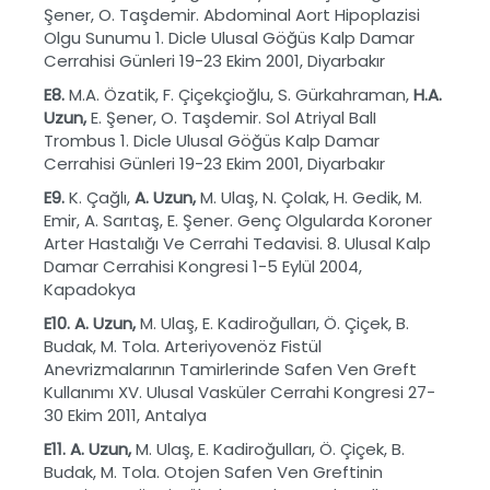
Şener, O. Taşdemir. Abdominal Aort Hipoplazisi
Olgu Sunumu 1. Dicle Ulusal Göğüs Kalp Damar
Cerrahisi Günleri 19-23 Ekim 2001, Diyarbakır
E8.
M.A. Özatik, F. Çiçekçioğlu, S. Gürkahraman,
H.A.
Uzun,
E. Şener, O. Taşdemir. Sol Atriyal BalI
Trombus 1. Dicle Ulusal Göğüs Kalp Damar
Cerrahisi Günleri 19-23 Ekim 2001, Diyarbakır
E9.
K. Çağlı,
A. Uzun,
M. Ulaş, N. Çolak, H. Gedik, M.
Emir, A. Sarıtaş, E. Şener. Genç Olgularda Koroner
Arter Hastalığı Ve Cerrahi Tedavisi. 8. Ulusal Kalp
Damar Cerrahisi Kongresi 1-5 Eylül 2004,
Kapadokya
E10. A. Uzun,
M. Ulaş, E. Kadiroğulları, Ö. Çiçek, B.
Budak, M. Tola. Arteriyovenöz Fistül
Anevrizmalarının Tamirlerinde Safen Ven Greft
Kullanımı XV. Ulusal Vasküler Cerrahi Kongresi 27-
30 Ekim 2011, Antalya
E11.
A.
Uzun,
M. Ulaş, E. Kadiroğulları, Ö. Çiçek, B.
Budak, M. Tola. Otojen Safen Ven Greftinin