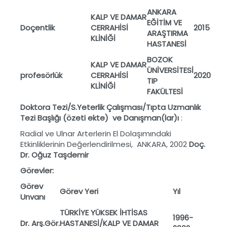
ANKARA
KALP VE DAMAR
E
ĞİT
İM VE
Doçentlik
CERRAHİSİ
2015
ARA
ŞTIRMA
KLİNİĞİ
HASTANES
İ
BOZOK
KALP VE DAMAR
ÜNİVERSİTESİ
profesörlük
CERRAHİSİ
2020
TIP
KLİNİĞİ
FAKÜLTESİ
Doktora Tezi/S.Yeterlik
Ç
al
ış
mas
ı
/T
ı
pta Uzmanl
ı
k
Tezi Ba
ş
l
ığı
(
ö
zeti
ekte) ve
Dan
ış
man(lar)
ı
:
Radial ve Ulnar Arterlerin El Dolaşımındaki
Etkinliklerinin Değerlendirilmesi, ANKARA, 2002
Do
ç
.
Dr. O
ğ
uz Ta
ş
demir
G
ö
revler:
G
ö
rev
G
ö
rev Yeri
Y
ıl
Unvan
ı
T
ÜRK
İYE Y
ÜKSEK
İHT
İSAS
1996-
Dr. Ar
ş.G
ör.
HASTANES
İ/KALP VE DAMAR