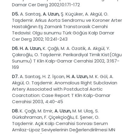
Damar Cer Derg 2002;10:171-172
D5.
A. Sarıtaş,
A. Uzun,
Ş. Küçüker, A. Akgül, O.
Taşdemir. Arkus Aorta Sendromu ve Koroner Arter
Hastalığının Eş Zamanlı Transtorasik Cerrahi
Tedavisi: Olgu sunumu Türk Göğüs Kalp Damar
Cer Derg 2002; 10:241-243
D6. H. A. Uzun,
K. Çağlı, M. A. Özatik, A. Akgül, Y.
Çakıroğlu, O. Taşdemir. Perikardiyal Timik Kist(Olgu
Sunumu) T Klin Kalp-Damar Cerrahisi 2002, 3:167-
169
D7.
A. Sarıtaş, H. Z. İşcan,
H. A. Uzun,
M. K. Göl, A.
Akgül, O. Taşdemir. Anomalous Right Subclavian
Artery Associated with Postductal Aortic
Coarctation: Case Report T Klin Kalp-Damar
Cerrahisi 2003, 4:40-45
D8.
K. Çağlı, M. Emir,
A. Uzun,
M. M. Ulaş, S.
Gürkahraman, F. Çiçekçioğlu, E. Şener, O.
Taşdemir. Açık Kalp Cerrahisi Sonrası Serum
Amilaz-Lipaz Seviyelerinin Değerlendirilmesi MN