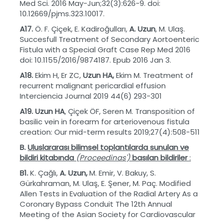
Med Sci. 2016 May-Jun;32(3):626-9. doi:
10.12669/pjms.323.10017.
A17.
Ö. F. Çiçek, E. Kadiroğulları,
A. Uzun
, M. Ulaş.
Succesfull Treatment of Secondary Aortoenteric
Fistula with a Special Graft Case Rep Med 2016
doi: 10.1155/2016/9874187. Epub 2016 Jan 3.
A18.
Ekim H, Er ZC,
Uzun HA,
Ekim M. Treatment of
recurrent malignant pericardial effusion
Interciencia Journal 2019 44(6) 293-301
A19.
Uzun HA
, Çiçek ÖF, Seren M. Transposition of
basilic vein in forearm for arteriovenous fistula
creation: Our mid-term results 2019;27(4):508-511
B.
Uluslararas
ı
bilimsel toplant
ı
larda sunulan ve
bildiri kitab
ı
nda
(Proceedinas')
bas
ı
lan bildiriler
:
B1.
K. Çağlı,
A. Uzun,
M. Emir, V. Bakuy, S.
Gürkahraman, M. Ulaş, E. Şener, M. Paç. Modified
Allen Tests in Evaluation of the Radial Artery As a
Coronary Bypass Conduit The 12th Annual
Meeting of the Asian Society for Cardiovascular