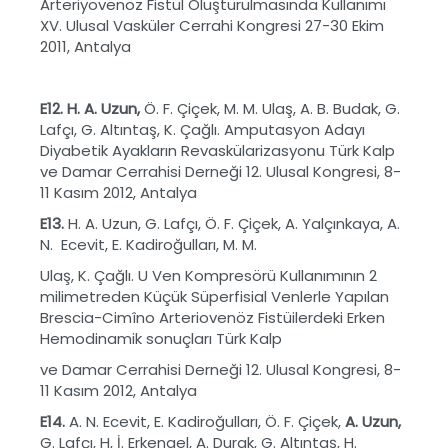
Arteriyovenöz Fistül Oluşturulmasında Kullanımı
XV. Ulusal Vasküler Cerrahi Kongresi 27-30 Ekim
2011, Antalya
E12. H. A. Uzun,
Ö. F. Çiçek, M. M. Ulaş, A. B. Budak, G.
Lafçı, G. Altıntaş, K. Çağlı. Amputasyon Adayı
Diyabetik Ayakların Revaskülarizasyonu Türk Kalp
ve Damar Cerrahisi Derneği 12. Ulusal Kongresi, 8-
11 Kasım 2012, Antalya
E13.
H. A. Uzun, G. Lafçı, Ö. F. Çiçek, A. Yalçınkaya, A.
N. Ecevit, E. Kadiroğulları, M. M.
Ulaş, K. Çağlı. U Ven Kompresörü Kullanımının 2
milimetreden Küçük Süperfisial Venlerle Yapılan
Brescia-Cimîno Arteriovenöz Fistüilerdeki Erken
Hemodinamik sonuçları Türk Kalp
ve Damar Cerrahisi Derneği 12. Ulusal Kongresi, 8-
11 Kasım 2012, Antalya
E14.
A. N. Ecevit, E. Kadiroğulları, Ö. F. Çiçek,
A. Uzun,
G. Lafçı, H, İ. Erkengel, A. Durak, G. Altıntaş, H.