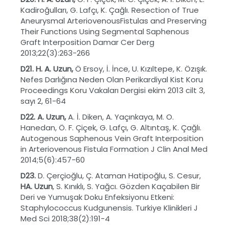
Kadiroğulları, G. Lafçı, K. Çağlı. Resection of True
Aneurysmal ArteriovenousFistulas and Preserving
Their Functions Using Segmental Saphenous
Graft Interposition Damar Cer Derg
2013;22(3):263-266
D21. H. A. Uzun,
Ö Ersoy, İ. İnce, U. Kızıltepe, K. Özışık.
Nefes Darlığına Neden Olan Perikardiyal Kist Koru
Proceedings Koru Vakaları Dergisi ekim 2013 cilt 3,
sayı 2, 61-64
D22.
A. Uzun,
A. İ. Diken, A. Yaçınkaya, M. O.
Hanedan, Ö. F. Çiçek, G. Lafçı, G. Altıntaş, K. Çağlı.
Autogenous Saphenous Vein Graft Interposition
in Arteriovenous Fistula Formation J Clin Anal Med
2014;5(6):457-60
D23.
D. Çerçioğlu, Ç. Ataman Hatipoğlu, S. Cesur,
HA. Uzun
, S. Kınıklı, S. Yağcı. Gözden Kaçabilen Bir
Deri ve Yumuşak Doku Enfeksiyonu Etkeni:
Staphylococcus Kudgunensis. Turkiye Klinikleri J
Med Sci 2018;38(2):191-4