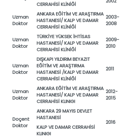
2002
CERRAH
İS
İ KL
İN
İĞİ
ANKARA E
ĞİT
İM VE ARA
ŞTIRMA
Uzman
2003-
HASTANES
İ/ KALP VE DAMAR
Doktor
2008
CERRAH
İS
İ KL
İN
İĞİ
T
ÜRK
İYE Y
ÜKSEK
İHT
İSAS
Uzman
2009-
HASTANES
İ/ KALP VE DAMAR
Doktor
2010
CERRAH
İS
İ KL
İN
İĞİ
DI
ŞKAPI YILDIRIM BEYAZIT
Uzman
E
ĞİT
İM VE ARA
ŞTIRMA
2011
Doktor
HASTANES
İ /KALP VE DAMAR
CERRAH
İS
İ KL
İN
İĞİ
ANKARA EĞİTİM VE ARAŞTIRMA
Uzman
2012-
HASTANESİ/ KALP VE DAMAR
Doktor
2015
CERRAHİSİ KLINIGI
ANKARA 29 MAYIS DEVLET
HASTANESİ
Doçent
2016
Doktor
KALP VE DAMAR CERRAHİSİ
KLINIGI