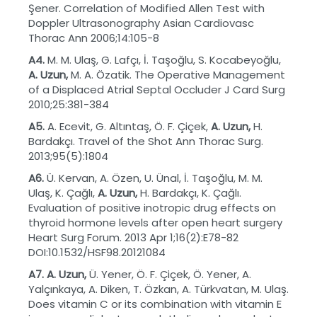
Şener. Correlation of Modified Allen Test with
Doppler Ultrasonography Asian Cardiovasc
Thorac Ann 2006;14:105-8
A4.
M. M. Ulaş, G. Lafçı, İ. Taşoğlu, S. Kocabeyoğlu,
A. Uzun,
M. A. Özatik. The Operative Management
of a Displaced Atrial Septal Occluder J Card Surg
2010;25:381-384
A5.
A. Ecevit, G. Altıntaş, Ö. F. Çiçek,
A. Uzun,
H.
Bardakçı. Travel of the Shot Ann Thorac Surg.
2013;95(5):1804
A6.
Ü. Kervan, A. Özen, U. Ünal, İ. Taşoğlu, M. M.
Ulaş, K. Çağlı,
A. Uzun,
H. Bardakçı, K. Çağlı.
Evaluation of positive inotropic drug effects on
thyroid hormone levels after open heart surgery
Heart Surg Forum. 2013 Apr 1;16(2):E78-82
DOI:10.1532/HSF98.20121084
A7. A. Uzun,
Ü. Yener, Ö. F. Çiçek, Ö. Yener, A.
Yalçınkaya, A. Diken, T. Özkan, A. Türkvatan, M. Ulaş.
Does vitamin C or its combination with vitamin E