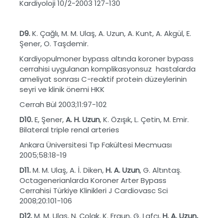
Kardiyoloji 10/2-2003 127-130
D9.
K. Çağlı, M. M. Ulaş, A. Uzun, A. Kunt, A. Akgül, E.
Şener, O. Taşdemir.
Kardiyopulmoner bypass altında koroner bypass
cerrahisi uygulanan komplikasyonsuz hastalarda
ameliyat sonrası C-reaktif protein düzeylerinin
seyri ve klinik önemi HKK
Cerrah Bül 2003;11:97-102
D10.
E, Şener,
A. H. Uzun
, K. Özışık, L. Çetin, M. Emir.
Bilateral triple renal arteries
Ankara Üniversitesi Tıp Fakültesi Mecmuası
2005;58:18-19
D11.
M. M. Ulaş, A. İ. Diken,
H. A. Uzun
, G. Altıntaş.
Octagenerianlarda Koroner Arter Bypass
Cerrahisi Türkiye Klinikleri J Cardiovasc Sci
2008;20:101-106
D12.
M. M. Ulaş, N. Çolak, K. Ergun, G. Lafçı,
H. A. Uzun,