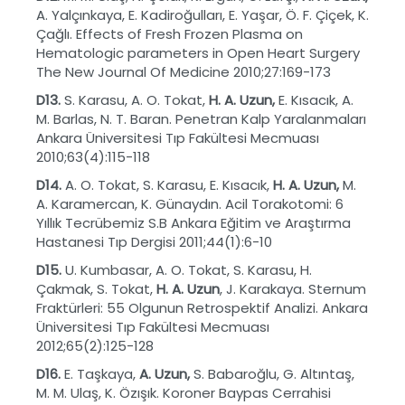
A. Yalçınkaya, E. Kadiroğulları, E. Yaşar, Ö. F. Çiçek, K.
Çağlı. Effects of Fresh Frozen Plasma on
Hematologic parameters in Open Heart Surgery
The New Journal Of Medicine 2010;27:169-173
D13.
S. Karasu, A. O. Tokat,
H. A. Uzun,
E. Kısacık, A.
M. Barlas, N. T. Baran. Penetran Kalp Yaralanmaları
Ankara Üniversitesi Tıp Fakültesi Mecmuası
2010;63(4):115-118
D14.
A. O. Tokat, S. Karasu, E. Kısacık,
H. A. Uzun,
M.
A. Karamercan, K. Günaydın. Acil Torakotomi: 6
Yıllık Tecrübemiz S.B Ankara Eğitim ve Araştırma
Hastanesi Tıp Dergisi 2011;44(1):6-10
D15.
U. Kumbasar, A. O. Tokat, S. Karasu, H.
Çakmak, S. Tokat,
H. A. Uzun
, J. Karakaya. Sternum
Fraktürleri: 55 Olgunun Retrospektif Analizi. Ankara
Üniversitesi Tıp Fakültesi Mecmuası
2012;65(2):125-128
D16.
E. Taşkaya,
A. Uzun,
S. Babaroğlu, G. Altıntaş,
M. M. Ulaş, K. Özışık. Koroner Baypas Cerrahisi