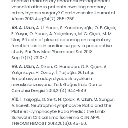
improve radial artery endothelium-dependent
vasodilatation in patients awaiting coronary
artery bypass surgery? Cardiovascular Journal of
Africa 2013 Aug;24(7):255-259
A8. A. Uzun,
A. Ü. Yener, S. Kocabeyoğlu, Ö. F. Çiçek,
E. Yaşar, Ö. Yener, A. Yalçınkaya, M. C. Çiçek, M. M.
Ulaş. Effects of pleural openning on respiratory
function tests in cardiac surgery: a prospective
study. Eur Rev Med Pharmacol Sci. 2013
Sep;17(17):2310-7
A9. A. Uzun,
A. Diken, O. Hanedan, Ö. F. Çiçek, A.
Yalçınkaya, H. Özsoy, İ. Taşoğlu, G. Lafçı,
Amputasyon adayı diyabetik ayakların
revaskülarizasyonu. Türk Göğüs Kalp Damar
Cerrahisi Dergisi 2013;21(4):944-949
A10.
İ. Taşoğlu, D. Sert, N. Çolak,
A. Uzun,
M. Sungur,
A. Ecevit. Neutrophil-Lymphocyte Ratio and the
Platelet-Lymphocyte Ratio Predict the Limb
Survival in Critical Limb İschemia CLIN APPL
THROMB HEMOST 2013;20(6):645-50.