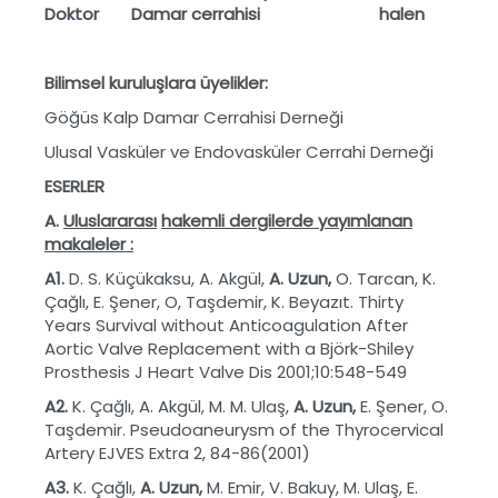
Doktor
Damar cerrahisi
halen
Bilimsel kuruluşlara üyelikler:
Göğüs Kalp Damar Cerrahisi Derneği
Ulusal Vasküler ve Endovasküler Cerrahi Derneği
ESERLER
A.
Uluslararas
ı
hakemli dergilerde yay
ı
mlanan
makaleler :
A1.
D. S. Küçükaksu, A. Akgül,
A. Uzun,
O. Tarcan, K.
Çağlı, E. Şener, O, Taşdemir, K. Beyazıt. Thirty
Years Survival without Anticoagulation After
Aortic Valve Replacement with a Björk-Shiley
Prosthesis J Heart Valve Dis 2001;10:548-549
A2.
K. Çağlı, A. Akgül, M. M. Ulaş,
A. Uzun,
E. Şener, O.
Taşdemir. Pseudoaneurysm of the Thyrocervical
Artery EJVES Extra 2, 84-86(2001)
A3.
K. Çağlı,
A. Uzun,
M. Emir, V. Bakuy, M. Ulaş, E.