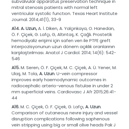
subvalvular apparatus preservation technique in
mitral stenosis patients with normal left
ventricular systolic functıon. Texas Heart Institute
Journal. 2014;41(1), 33-9
A14. A. Uzun,
A. İ. Diken, A. Yalçınkaya, O. Hanedan,
Ö. F. Çiçek, G. Lafçı, G, Altıntaş, K. Çağlı. Prostetik
hemodiyaliz erişimi için safen ven ile PTFE greft
interpozisyonunun uzun dönem açıklık oranlarının
karşılaştırılması. Anatol J Cardiol. 2014; 14(6): 542-
546
A15.
M. Seren, Ö. F. Çiçek, M. C. Çiçek, A. Ü. Yener, M.
Ulaş, M. Tola,
A. Uzun
. U-vein compressor
improves early haemodynamic outcomes in
radiocephalic arterio-venous fistulae in under 2
mm superficial veins. Cardiovasc J Afr 2015;26:41-
44
A16.
M. C. Çiçek, Ö. F. Çiçek, G. Lafçı,
A. Uzun
.
Comparison of cutaneous nevre injury and vessel
disruption complications following saphenous
vein stripping using big or small olive heads Pak J