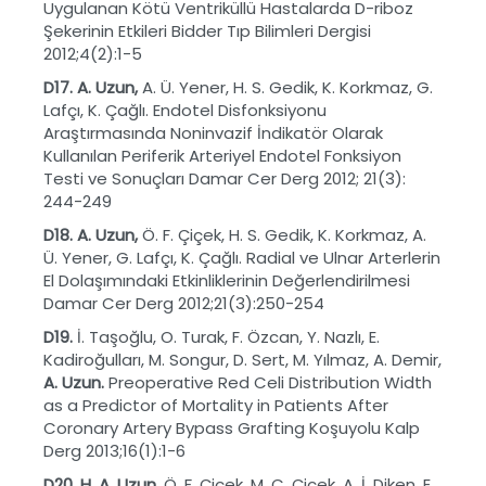
Uygulanan Kötü Ventriküllü Hastalarda D-riboz
Şekerinin Etkileri Bidder Tıp Bilimleri Dergisi
2012;4(2):1-5
D17. A. Uzun,
A. Ü. Yener, H. S. Gedik, K. Korkmaz, G.
Lafçı, K. Çağlı. Endotel Disfonksiyonu
Araştırmasında Noninvazif İndikatör Olarak
Kullanılan Periferik Arteriyel Endotel Fonksiyon
Testi ve Sonuçları Damar Cer Derg 2012; 21(3):
244-249
D18.
A. Uzun,
Ö. F. Çiçek, H. S. Gedik, K. Korkmaz, A.
Ü. Yener, G. Lafçı, K. Çağlı. Radial ve Ulnar Arterlerin
El Dolaşımındaki Etkinliklerinin Değerlendirilmesi
Damar Cer Derg 2012;21(3):250-254
D19.
İ. Taşoğlu, O. Turak, F. Özcan, Y. Nazlı, E.
Kadiroğulları, M. Songur, D. Sert, M. Yılmaz, A. Demir,
A. Uzun.
Preoperative Red Celi Distribution Width
as a Predictor of Mortality in Patients After
Coronary Artery Bypass Grafting Koşuyolu Kalp
Derg 2013;16(1):1-6
D20. H. A. Uzun,
Ö. F. Çiçek, M. C. Çiçek, A. İ. Diken, E.