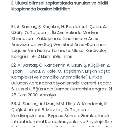
E.
Ulusal bilimsel toplantılarda sunulan ve bildiri
kitaplarında basılan bildiriler:
E1.
A. Sarıtaş, Ş. Küçüker, H. Bardakçı, L. Çetin,
A.
Uzun,
O. Taşdemir. İki Ayrı Vakada Medyan
Strenotomi Yaklaşımı ile İnnominate Arter
Anevrizması ve Sağ Vertebral Arter-Kommon
Juguler Ven Fistülü Tamiri, 15. Ulusal Kardiyoloji
Kongresi, 9-12 Ekim 1999, İzmir
E2.
A. Sarıtaş, Ö. Kandemir,
A. Uzun,
Ş. Küçüker, Z.
İşcan, H. Uncu, A, Kale, O. Taşdemir. Erişkin Yaşta
Kompleks(ve Komplike Anomalilerle) Birlikte
Bulunan Aort Koarktasyonlarında Cerrahi Tedavi
6. Ulusal Göğüs Kalp Damar Cerrahisi Kongresi 21-
25 Ekim 2000, Antalya
E3.
A. Sarıtaş,
A.
Uzun,
M.M. Ulaş, Ö. Kandemir, K.
Çağlı, A, Akgül, B. Mavitaş, O, Taşdemir.
Kardiyopulmoner Bypass Sonrası Görülebilecek
İntraabdominal Komplikasyonlar ve Etiyolojik Risk