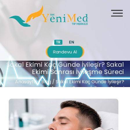
TR
EN
Randevu Al
Sakal Ekimi Kaç Günde İyileşir? Sakal
Ekimi Sonrası İyileşme Süreci
Anasayfa
/
Blog /
Sakal Ekimi Kaç Günde İyileşir?
Sakal Ekimi Sonrası İyileşme Süreci