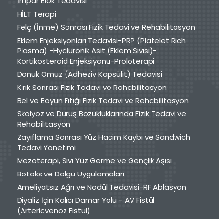
İmpar Blok Tedavisi
HİLT Terapi
Felç (İnme) Sonrası Fizik Tedavi ve Rehabilitasyon
Eklem Enjeksiyonları Tedavisi-PRP (Platelet Rich
Plasma) -Hyaluronik Asit (Eklem Sıvısı)-
Kortikosteroid Enjeksiyonu-Proloterapi
Donuk Omuz (Adheziv Kapsülit) Tedavisi
Kırık Sonrası Fizik Tedavi ve Rehabilitasyon
Bel ve Boyun Fıtığı Fizik Tedavi ve Rehabilitasyon
Skolyoz ve Duruş Bozukluklarında Fizik Tedavi ve
Rehabilitasyon
Zayıflama Sonrası Yüz Hacim Kaybı ve Sandwich
Tedavi Yönetimi
Mezoterapi, Sıvı Yüz Germe ve Gençlik Aşısı
Botoks ve Dolgu Uygulamaları
Ameliyatsız Ağrı ve Nodül Tedavisi-RF Ablasyon
Diyaliz İçin Kalıcı Damar Yolu - AV Fistül
(Arteriovenöz Fistül)