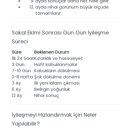
ayda sonuçlar daha net hale gelir.
ayda nihai görünüm büyük ölçüde
tamamlanır.
Sakal Ekimi Sonrası Gün Gün İyileşme
Süreci
Süre
Beklenen Durum
İlk 24 Saat
Kızarıklık ve hassasiyet
3 Gün
Hafif kabuklanmalar
7-10 Gün
Kabukların dökülmesi
2-8 Hafta
Şok dökülme dönemi
3 Ay
İlk yeni kılların çıkması
6 Ay
Belirgin yoğunluk
12 Ay
Nihai sonuç
İyileşmeyi Hızlandırmak İçin Neler
Yapılabilir?