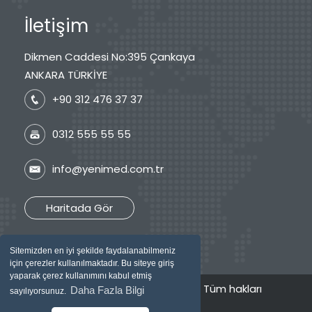
İletişim
Dikmen Caddesi No:395 Çankaya
ANKARA TÜRKİYE
+90 312 476 37 37
0312 555 55 55
info@yenimed.com.tr
Haritada Gör
Sitemizden en iyi şekilde faydalanabilmeniz
için çerezler kullanılmaktadır. Bu siteye giriş
yaparak çerez kullanımını kabul etmiş
2026 © Özel Yenimed Tıp Merkezi / Tüm hakları
Daha Fazla Bilgi
sayılıyorsunuz.
saklıdır.